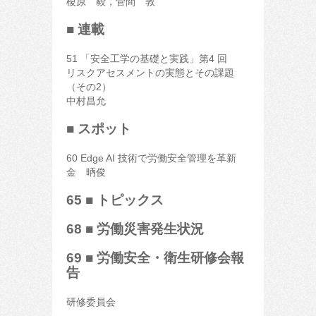
榎原 毅，菅間 敦
■ 連載
51 「安全工学の基礎と実践」第4 回
リスクアセスメントの実態とその課題
（その2）
中村昌允
■ スポット
60 Edge AI 技術で労働安全管理を革新
金 昞俊
65 ■ トピックス
68 ■ 労働災害発生状況
69 ■ 労働安全・衛生研修会報
告
研修委員会