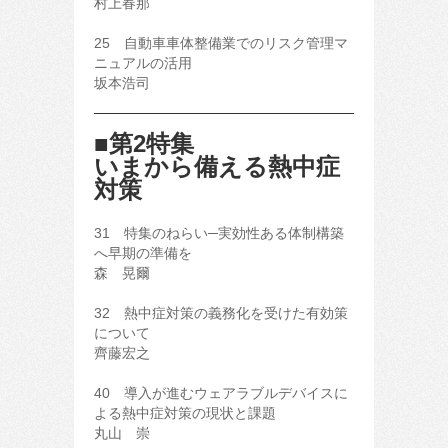
村上春那
25 自動車車体整備業でのリスク管理マ
ニュアルの活用
坂本浩司
■第2特集
いまから備える熱中症
対策
31 特集のねらい─実効性ある体制構築
へ早期の準備を
森 晃爾
32 熱中症対策の義務化を受けた有効策
について
齊藤宏之
40 導入が進むウェアラブルデバイスに
よる熱中症対策の現状と課題
丸山 崇