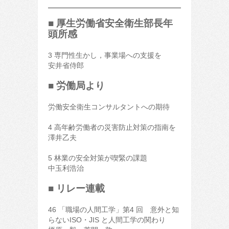
■ 厚生労働省安全衛生部長年
頭所感
3 専門性生かし，事業場への支援を
安井省侍郎
■ 労働局より
労働安全衛生コンサルタントへの期待
4 高年齢労働者の災害防止対策の指南を
澤井乙夫
5 林業の安全対策が喫緊の課題
中玉利浩治
■ リレー連載
46 「職場の人間工学」第4 回 意外と知
らないISO・JIS と人間工学の関わり