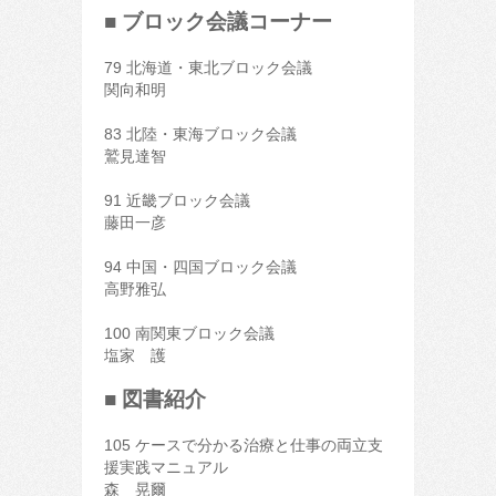
■ ブロック会議コーナー
79 北海道・東北ブロック会議
関向和明
83 北陸・東海ブロック会議
鷲見達智
91 近畿ブロック会議
藤田一彦
94 中国・四国ブロック会議
高野雅弘
100 南関東ブロック会議
塩家 護
■ 図書紹介
105 ケースで分かる治療と仕事の両立支
援実践マニュアル
森 晃爾